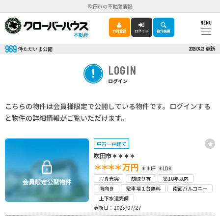
吹田市の不動産情報
MENU
会員登録
ログイン
物件検索
不動産
969
更新
件ただいま公開
2025.09.22
LOGIN
ログイン
こちらの物件は会員様限定で公開している物件です。ログインする
と物件の詳細情報がご覧いただけます。
中古一戸建て
吹田市＊＊＊＊
＊＊＊＊
万円
＊＊坪
＊LDK
写真充実
間取り有
築10年以内
南向き
駐車場１台無料
南面バルコニー
上下水道完備
更新日：2025/07/27