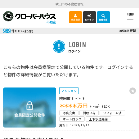
吹田市の不動産情報
MENU
会員登録
ログイン
物件検索
不動産
969
更新
件ただいま公開
2025.09.22
LOGIN
ログイン
こちらの物件は会員様限定で公開している物件です。ログインする
と物件の詳細情報がご覧いただけます。
マンション
吹田市＊＊＊＊
＊＊＊＊
万円
2
＊＊m
＊LDK
写真充実
間取り有
リフォーム済
オートロック
上下水道完備
更新日：2023/11/17