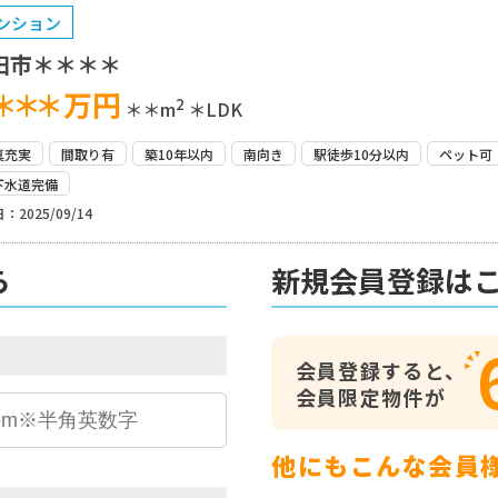
ンション
田市＊＊＊＊
＊＊＊
万円
2
＊＊m
＊LDK
真充実
間取り有
築10年以内
南向き
駅徒歩10分以内
ペット可
下水道完備
：2025/09/14
ら
新規会員登録は
会員登録すると、
会員限定物件が
他にもこんな会員