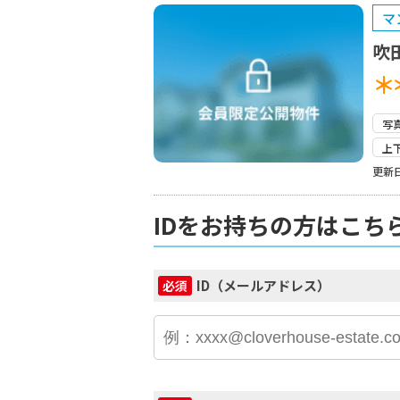
マ
吹
＊
写
上
更新日
IDをお持ちの方はこち
ID（メールアドレス）
必須