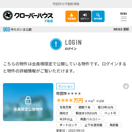
吹田市の不動産情報
MENU
会員登録
ログイン
物件検索
不動産
969
更新
件ただいま公開
2025.09.22
LOGIN
ログイン
こちらの物件は会員様限定で公開している物件です。ログインする
と物件の詳細情報がご覧いただけます。
マンション
吹田市＊＊＊＊
＊＊＊＊
万円
2
＊＊m
＊LDK
写真充実
間取り有
築10年以内
南向き
駅徒歩10分以内
ペット可
4LDK以上
南面バルコニー
オートロック
上下水道完備
角部屋
更新日：2025/09/15