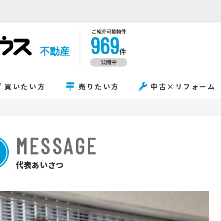
ご紹介可能物件
969
不動産
件
公開中
買いたい方
売りたい方
中古×リフォーム
MESSAGE
代表あいさつ