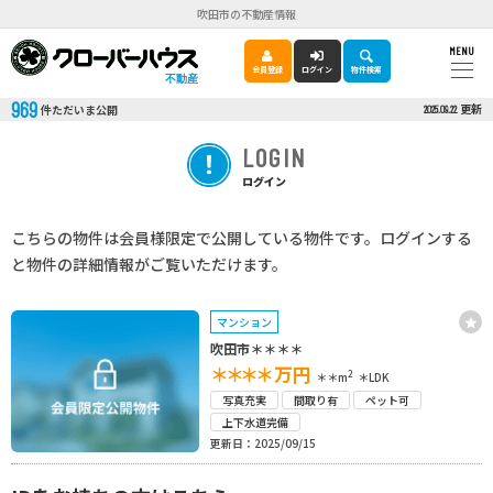
吹田市の不動産情報
MENU
会員登録
ログイン
物件検索
不動産
969
更新
件ただいま公開
2025.09.22
LOGIN
ログイン
こちらの物件は会員様限定で公開している物件です。ログインする
と物件の詳細情報がご覧いただけます。
マンション
吹田市＊＊＊＊
＊＊＊＊
万円
2
＊＊m
＊LDK
写真充実
間取り有
ペット可
上下水道完備
更新日：2025/09/15