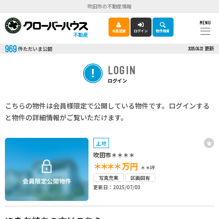
吹田市の不動産情報
MENU
会員登録
ログイン
物件検索
不動産
969
更新
件ただいま公開
2025.09.22
LOGIN
ログイン
こちらの物件は会員様限定で公開している物件です。ログインする
と物件の詳細情報がご覧いただけます。
土地
吹田市＊＊＊＊
＊＊＊＊
万円
＊＊坪
写真充実
区画図有
更新日：2025/07/03