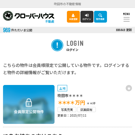
吹田市の不動産情報
MENU
会員登録
ログイン
物件検索
不動産
969
更新
件ただいま公開
2025.09.22
LOGIN
ログイン
こちらの物件は会員様限定で公開している物件です。ログインする
と物件の詳細情報がご覧いただけます。
土地
吹田市＊＊＊＊
＊＊＊＊
万円
＊＊坪
写真充実
区画図有
更新日：2025/07/11