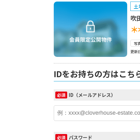
土
吹
＊
写
更新日
IDをお持ちの方はこち
ID（メールアドレス）
必須
パスワード
必須