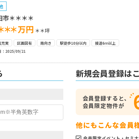
地
田市＊＊＊＊
＊＊＊
万円
＊＊坪
真充実
区画図有
南向き
駅徒歩10分以内
接道6ｍ以上
：2025/09/21
ら
新規会員登録は
会員登録すると、
会員限定物件が
他にもこんな会員
会員限定イベント・セミナ