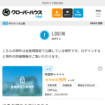
吹田市の不動産情報
MENU
会員登録
ログイン
物件検索
不動産
969
更新
件ただいま公開
2025.09.22
LOGIN
ログイン
こちらの物件は会員様限定で公開している物件です。ログインする
と物件の詳細情報がご覧いただけます。
土地
吹田市＊＊＊＊
＊＊＊＊
万円
＊＊坪
写真充実
区画図有
駅徒歩10分以内
50坪以上
更新日：2025/08/09