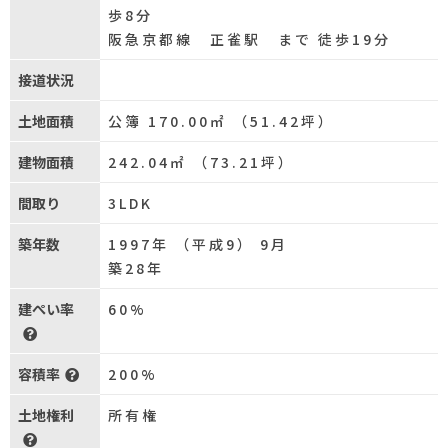
歩8分
阪急京都線 正雀駅 まで 徒歩19分
接道状況
土地面積
公簿 170.00㎡ （51.42坪）
建物面積
242.04㎡ （73.21坪）
間取り
3LDK
築年数
1997年 （平成9） 9月
築28年
建ぺい率
60%
容積率
200%
土地権利
所有権