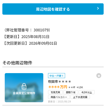
周辺地図を確認する
（弊社管理番号： 3001079）
【更新日】2025年08月31日
【次回更新日】2026年09月01日
その他周辺物件
中古一戸建て
吹田市＊＊＊＊
＊＊＊＊
万円
＊＊坪
＊LDK
写真充実
間取り有
4LDK以上
南面バルコニー
上下水道完備
更新日：2025/08/29