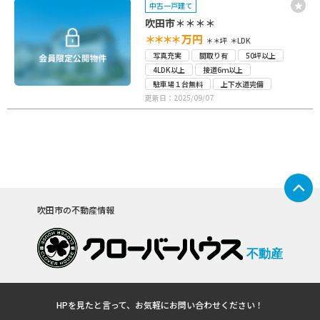
中古一戸建て
吹田市＊＊＊＊
＊＊＊＊
万円
＊＊坪
＊LDK
写真充実
間取り有
50坪以上
4LDK以上
接道6ｍ以上
駐車場１台無料
上下水道完備
更新日：2025/09/07
吹田市の不動産情報
不動産
HPを見たと言って、お気軽にお問い合わせください！