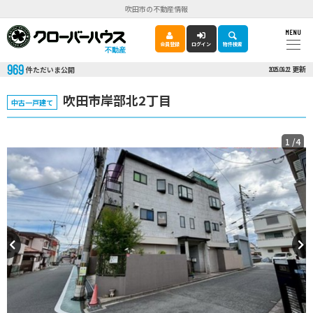
吹田市の不動産情報
MENU
会員登録
ログイン
物件検索
不動産
969
更新
件ただいま公開
2025.09.22
吹田市岸部北2丁目
中古一戸建て
1
/4