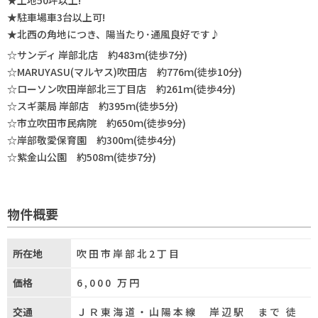
★土地50坪以上!
★駐車場車3台以上可!
★北西の角地につき、陽当たり･通風良好です♪
☆サンディ 岸部北店 約483ｍ(徒歩7分)
☆MARUYASU(マルヤス)吹田店 約776ｍ(徒歩10分)
☆ローソン吹田岸部北三丁目店 約261ｍ(徒歩4分)
☆スギ薬局 岸部店 約395ｍ(徒歩5分)
☆市立吹田市民病院 約650ｍ(徒歩9分)
☆岸部敬愛保育園 約300ｍ(徒歩4分)
☆紫金山公園 約508ｍ(徒歩7分)
物件概要
所在地
吹田市岸部北2丁目
価格
6,000
万円
交通
ＪＲ東海道・山陽本線 岸辺駅 まで 徒