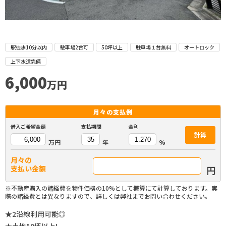
駅徒歩10分以内
駐車場2台可
50坪以上
駐車場１台無料
オートロック
上下水道完備
6,000
万円
月々の
支払例
借入ご希望金額
支払期間
金利
計算
万円
年
%
月々の
円
支払い金額
※不動産購入の諸経費を物件価格の10%として概算にて計算しております。実
際の諸経費とは異なりますので、詳しくは弊社までお問い合わせください。
★2沿線利用可能◎