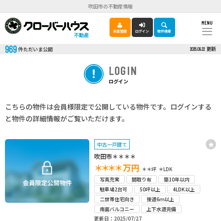
吹田市の不動産情報
MENU
会員登録
ログイン
物件検索
不動産
969
更新
件ただいま公開
2025.09.22
LOGIN
ログイン
こちらの物件は会員様限定で公開している物件です。ログインする
と物件の詳細情報がご覧いただけます。
中古一戸建て
吹田市＊＊＊＊
＊＊＊＊
万円
＊＊坪
＊LDK
写真充実
間取り有
築10年以内
駐車場2台可
50坪以上
4LDK以上
二世帯住宅向き
接道6ｍ以上
南面バルコニー
上下水道完備
更新日：2025/07/27