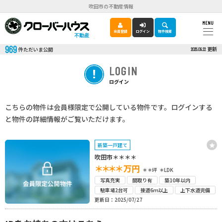
吹田市の不動産情報
MENU
会員登録
ログイン
物件検索
不動産
969
更新
件ただいま公開
2025.09.22
LOGIN
ログイン
こちらの物件は会員様限定で公開している物件です。ログインする
と物件の詳細情報がご覧いただけます。
新築一戸建て
吹田市＊＊＊＊
＊＊＊＊
万円
＊＊坪
＊LDK
写真充実
間取り有
築10年以内
駐車場2台可
接道6ｍ以上
上下水道完備
更新日：2025/07/27