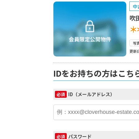
中
吹
＊
写
更新日
IDをお持ちの方はこち
ID（メールアドレス）
必須
パスワード
必須