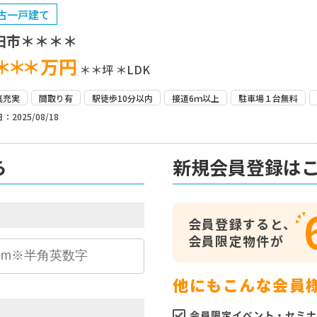
古一戸建て
田市＊＊＊＊
＊＊＊
万円
＊＊坪
＊LDK
真充実
間取り有
駅徒歩10分以内
接道6ｍ以上
駐車場１台無料
：2025/08/18
ら
新規会員登録は
会員登録すると、
会員限定物件が
他にもこんな会員
会員限定イベント・セミナ