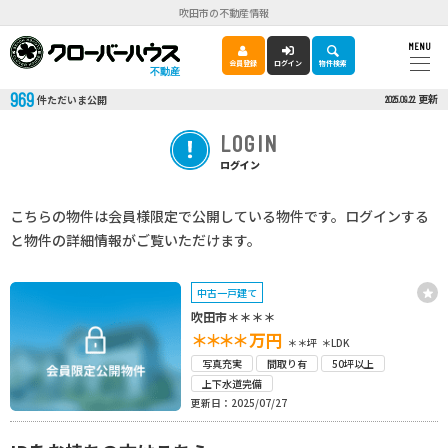
吹田市の不動産情報
MENU
会員登録
ログイン
物件検索
不動産
969
更新
件ただいま公開
2025.09.22
LOGIN
ログイン
こちらの物件は会員様限定で公開している物件です。ログインする
と物件の詳細情報がご覧いただけます。
中古一戸建て
吹田市＊＊＊＊
＊＊＊＊
万円
＊＊坪
＊LDK
写真充実
間取り有
50坪以上
上下水道完備
更新日：2025/07/27