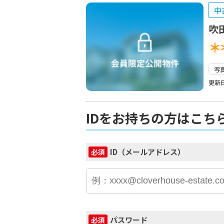
中
吹
＊
写
更新日
IDをお持ちの方はこち
ID（メールアドレス）
必須
パスワード
必須