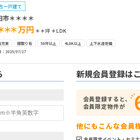
古一戸建て
田市＊＊＊＊
＊＊＊
万円
＊＊坪
＊LDK
真充実
間取り有
50坪以上
4LDK以上
上下水道完備
：2025/07/27
ら
新規会員登録は
会員登録すると、
会員限定物件が
他にもこんな会員
会員限定イベント・セミナ