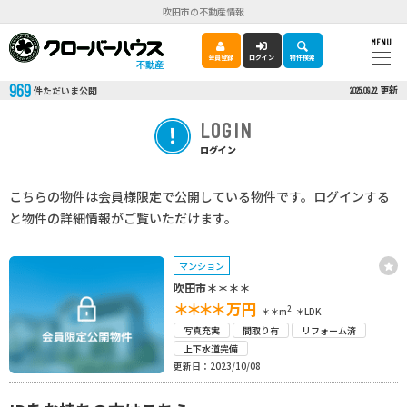
吹田市の不動産情報
MENU
会員登録
ログイン
物件検索
不動産
969
更新
件ただいま公開
2025.09.22
LOGIN
ログイン
こちらの物件は会員様限定で公開している物件です。ログインする
と物件の詳細情報がご覧いただけます。
マンション
吹田市＊＊＊＊
＊＊＊＊
万円
2
＊＊m
＊LDK
写真充実
間取り有
リフォーム済
上下水道完備
更新日：2023/10/08