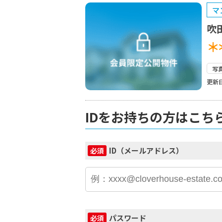
マ
吹
＊
写
更新日
IDをお持ちの方はこち
ID（メールアドレス）
必須
パスワード
必須