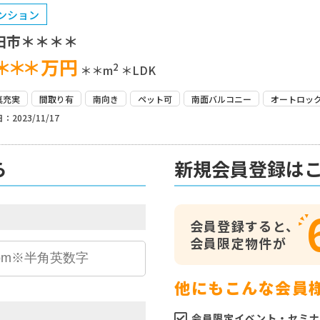
ンション
田市＊＊＊＊
＊＊＊
万円
2
＊＊m
＊LDK
真充実
間取り有
南向き
ペット可
南面バルコニー
オートロッ
：2023/11/17
ら
新規会員登録は
会員登録すると、
会員限定物件が
他にもこんな会員
会員限定イベント・セミナ