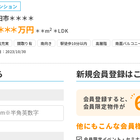
ンション
田市＊＊＊＊
＊＊＊
万円
2
＊＊m
＊LDK
真充実
間取り有
南向き
駅徒歩10分以内
高層階
南面バルコニ
：2023/10/30
ら
新規会員登録は
会員登録すると、
会員限定物件が
他にもこんな会員
会員限定イベント・セミナ