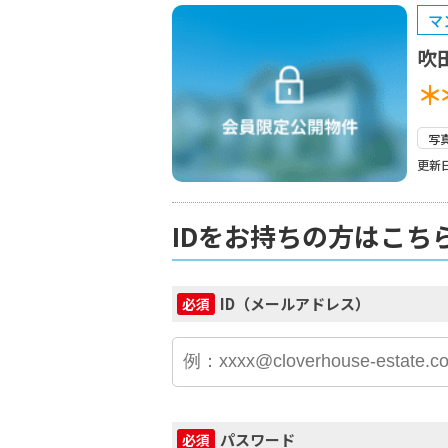
マ
吹
＊
写
更新日
IDをお持ちの方はこち
ID（メールアドレス）
必須
パスワード
必須