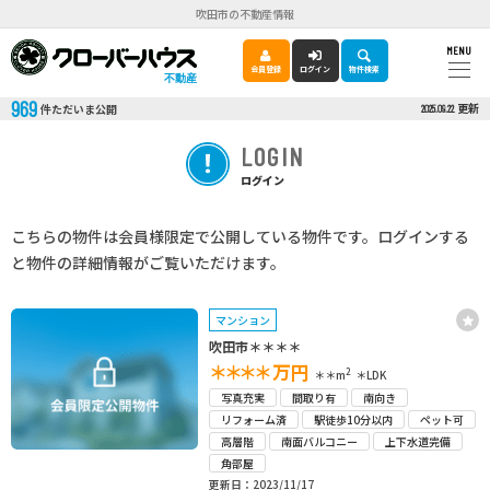
吹田市の不動産情報
MENU
会員登録
ログイン
物件検索
不動産
969
更新
件ただいま公開
2025.09.22
LOGIN
ログイン
こちらの物件は会員様限定で公開している物件です。ログインする
と物件の詳細情報がご覧いただけます。
マンション
吹田市＊＊＊＊
＊＊＊＊
万円
2
＊＊m
＊LDK
写真充実
間取り有
南向き
リフォーム済
駅徒歩10分以内
ペット可
高層階
南面バルコニー
上下水道完備
角部屋
更新日：2023/11/17