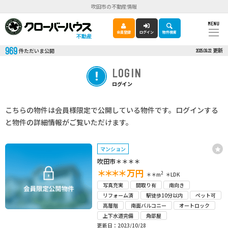
吹田市の不動産情報
MENU
会員登録
ログイン
物件検索
不動産
969
更新
件ただいま公開
2025.09.22
LOGIN
ログイン
こちらの物件は会員様限定で公開している物件です。ログインする
と物件の詳細情報がご覧いただけます。
マンション
吹田市＊＊＊＊
＊＊＊＊
万円
2
＊＊m
＊LDK
写真充実
間取り有
南向き
リフォーム済
駅徒歩10分以内
ペット可
高層階
南面バルコニー
オートロック
上下水道完備
角部屋
更新日：2023/10/28