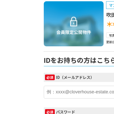
マ
吹
＊
写
更新日
IDをお持ちの方はこち
ID（メールアドレス）
必須
パスワード
必須