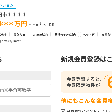
ンション
田市＊＊＊＊
＊＊＊
万円
2
＊＊m
＊LDK
真充実
間取り有
築10年以内
駅徒歩10分以内
ペット可
高層階
：2023/10/27
ら
新規会員登録は
会員登録すると、
会員限定物件が
他にもこんな会員
会員限定イベント・セミナ