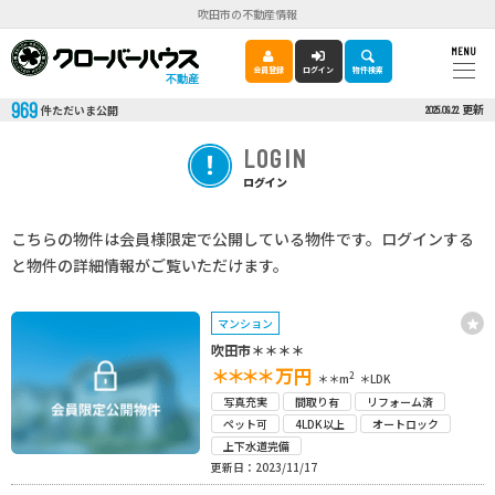
吹田市の不動産情報
MENU
会員登録
ログイン
物件検索
不動産
969
更新
件ただいま公開
2025.09.22
LOGIN
ログイン
こちらの物件は会員様限定で公開している物件です。ログインする
と物件の詳細情報がご覧いただけます。
マンション
吹田市＊＊＊＊
＊＊＊＊
万円
2
＊＊m
＊LDK
写真充実
間取り有
リフォーム済
ペット可
4LDK以上
オートロック
上下水道完備
更新日：2023/11/17