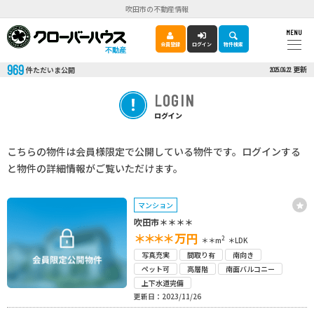
吹田市の不動産情報
MENU
会員登録
ログイン
物件検索
不動産
969
更新
件ただいま公開
2025.09.22
LOGIN
ログイン
こちらの物件は会員様限定で公開している物件です。ログインする
と物件の詳細情報がご覧いただけます。
マンション
吹田市＊＊＊＊
＊＊＊＊
万円
2
＊＊m
＊LDK
写真充実
間取り有
南向き
ペット可
高層階
南面バルコニー
上下水道完備
更新日：2023/11/26