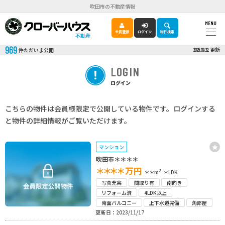
吹田市の不動産情報
MENU
会員登録
ログイン
物件検索
不動産
969
更新
件ただいま公開
2025.09.22
LOGIN
ログイン
こちらの物件は会員様限定で公開している物件です。ログインする
と物件の詳細情報がご覧いただけます。
マンション
吹田市＊＊＊＊
＊＊＊＊
万円
2
＊＊m
＊LDK
写真充実
間取り有
南向き
リフォーム済
4LDK以上
南面バルコニー
上下水道完備
角部屋
更新日：2023/11/17