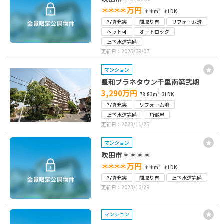
＊＊＊＊
万円
2
＊＊m
＊LDK
写真充実
間取り有
リフォーム済
ペット可
オートロック
上下水道完備
更新日：2025/09/07
マンション
星和プラネタウン千里南第弐期
3,290
万円
2
78.83m
3LDK
写真充実
リフォーム済
上下水道完備
角部屋
更新日：2023/11/25
マンション
吹田市＊＊＊＊
＊＊＊＊
万円
2
＊＊m
＊LDK
写真充実
間取り有
上下水道完備
更新日：2023/10/29
マンション