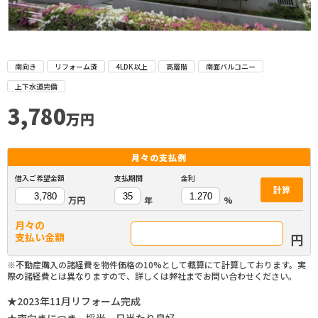
南向き
リフォーム済
4LDK以上
高層階
南面バルコニー
上下水道完備
3,780
万円
月々の
支払例
借入ご希望金額
支払期間
金利
計算
万円
年
%
月々の
円
支払い金額
※不動産購入の諸経費を物件価格の10%として概算にて計算しております。実
際の諸経費とは異なりますので、詳しくは弊社までお問い合わせください。
★2023年11月リフォーム完成