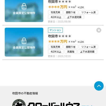
吹田市＊＊＊＊
＊＊＊＊
万円
2
＊＊m
＊LDK
写真充実
間取り有
リフォーム済
4LDK以上
上下水道完備
更新日：2025/09/08
マンション
吹田市＊＊＊＊
＊＊＊＊
万円
2
＊＊m
＊LDK
写真充実
間取り有
リフォーム済
4LDK以上
高層階
上下水道完備
更新日：2023/10/25
吹田市の不動産情報