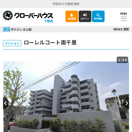
吹田市の不動産情報
MENU
会員登録
ログイン
物件検索
不動産
969
更新
件ただいま公開
2025.09.22
ローレルコート南千里
マンション
1
/14