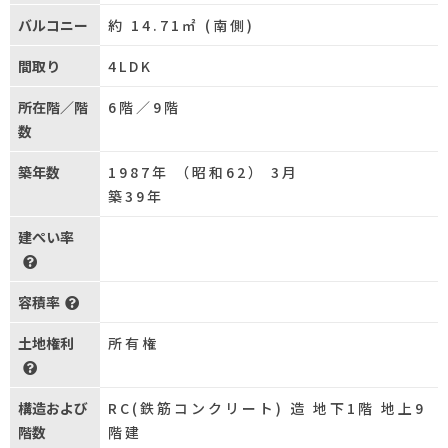
バルコニー
約 14.71㎡ (南側)
間取り
4LDK
所在階／階
6階／9階
数
築年数
1987年 （昭和62） 3月
築39年
建ぺい率
容積率
土地権利
所有権
構造および
RC(鉄筋コンクリート) 造 地下1階 地上9
階数
階建