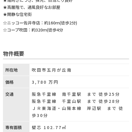
★南向きにつき、採光、日当たり良好
★高層階で、通風良好なお部屋
★閑静な住宅街
☆ニッコー佐井寺店：約160ｍ(徒歩2分)
☆コープ吹田：約320ｍ(徒歩4分
物件概要
所在地
吹田市五月が丘南
価格
3,780
万円
交通
阪急千里線 南千里駅 まで 徒歩25分
阪急千里線 千里山駅 まで 徒歩28分
ＪＲ東海道・山陽本線 岸辺駅 まで 徒
歩30分
専有面積
壁芯 102.77㎡