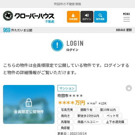
吹田市の不動産情報
MENU
会員登録
ログイン
物件検索
不動産
969
更新
件ただいま公開
2025.09.22
LOGIN
ログイン
こちらの物件は会員様限定で公開している物件です。ログインする
と物件の詳細情報がご覧いただけます。
マンション
吹田市＊＊＊＊
＊＊＊＊
万円
2
＊＊m
＊LDK
写真充実
間取り有
築10年以内
南向き
駅徒歩10分以内
ペット可
高層階
南面バルコニー
上下水道完備
角部屋
更新日：2023/10/14