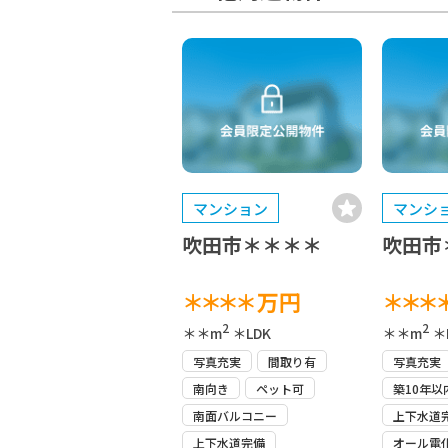
マンション
マンシ
吹田市＊＊＊＊
吹田市
＊＊＊＊
万円
＊＊＊
2
2
＊＊m
＊LDK
＊＊m
＊
写真充実
間取り有
写真充実
南向き
ペット可
築10年以
南面バルコニー
上下水道
上下水道完備
オール電