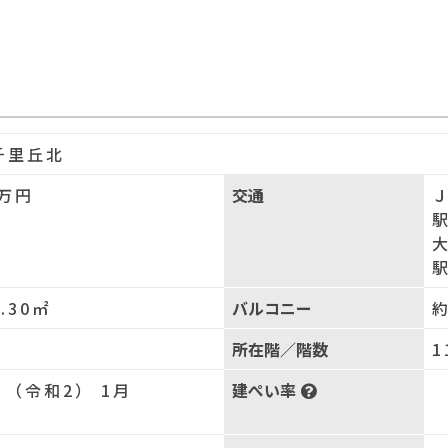
千里丘北
万円
交通
.30㎡
バルコニー
約
所在階／階数
1
年 （令和2） 1月
建ぺい率