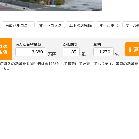
南面バルコニー
オートロック
上下水道完備
オール電化
オール
借入ご希望金額
支払期間
金利
々の
計算
払例
万円
年
%
産購入の諸経費を物件価格の10%として概算にて計算しております。実際の諸経
さい。