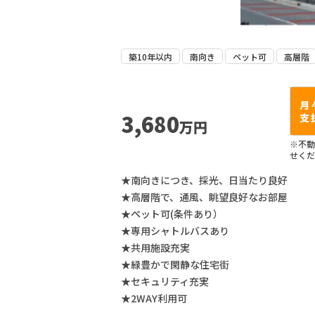
築10年以内
南向き
ペット可
高層階
月
3,680
支
万円
※不動
せくだ
★南向きにつき、採光、日当たり良好
★高層階で、通風、眺望良好なお部屋
★ペット可(条件あり）
★専用シャトルバスあり
★共用施設充実
★緑豊かで閑静な住宅街
★セキュリティ充実
★2WAY利用可