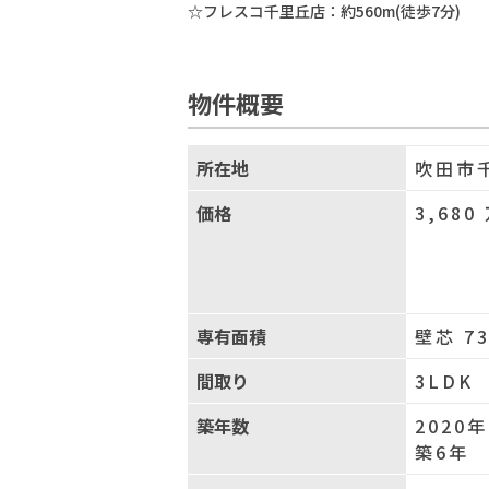
☆フレスコ千里丘店：約560m(徒歩7分)
物件概要
所在地
吹田市
価格
3,680
専有面積
壁芯 73
間取り
3LDK
築年数
2020
築6年