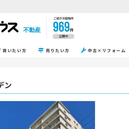
ご紹介可能物件
969
不動産
件
公開中
買いたい方
売りたい方
中古×リフォーム
デン