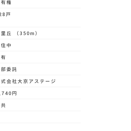
所有権
28戸
里丘 （350m）
居住中
空有
全部委託
株式会社大京アステージ
,740円
公共