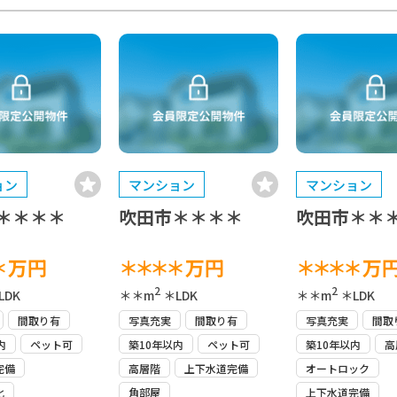
ョン
マンション
マンション
＊＊＊＊
吹田市＊＊＊＊
吹田市＊＊
＊
万円
＊＊＊＊
万円
＊＊＊＊
万
2
2
LDK
＊＊m
＊LDK
＊＊m
＊LDK
間取り有
写真充実
間取り有
写真充実
間取
内
ペット可
築10年以内
ペット可
築10年以内
高
完備
高層階
上下水道完備
オートロック
化
角部屋
上下水道完備