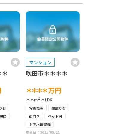
マンション
＊＊
吹田市＊＊＊＊
円
＊＊＊＊
万円
2
＊＊m
＊LDK
り有
写真充実
間取り有
層階
南向き
ペット可
上下水道完備
更新日：2025/09/21