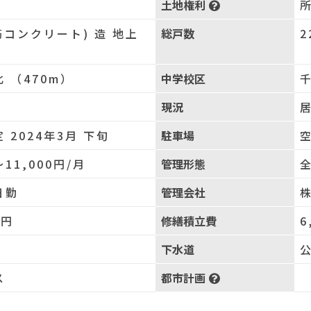
土地権利
筋コンクリート) 造 地上
総戸数
2
 （470m）
中学校区
千
現況
 2024年3月 下旬
駐車場
〜11,000円/月
管理形態
日勤
管理会社
0円
修繕積立費
6
下水道
ス
都市計画
居