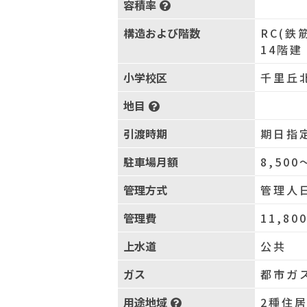
容積率
構造および階数
RC(鉄
14階建
小学校区
千里丘北
地目
引渡時期
期日指定
駐車場月額
8,500
管理方式
管理人
管理費
11,80
上水道
公共
ガス
都市ガ
用途地域
2種住