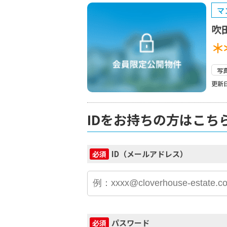
マ
吹
＊
写
更新日
IDをお持ちの方はこち
ID（メールアドレス）
必須
パスワード
必須