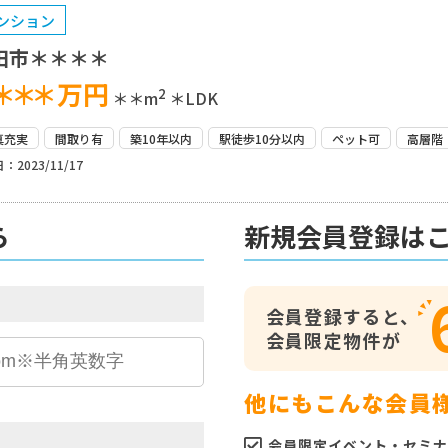
ンション
田市＊＊＊＊
＊＊＊
万円
2
＊＊m
＊LDK
真充実
間取り有
築10年以内
駅徒歩10分以内
ペット可
高層階
：2023/11/17
ら
新規会員登録は
会員登録すると、
会員限定物件が
他にもこんな会員
会員限定イベント・セミナ