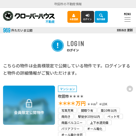
吹田市の不動産情報
MENU
会員登録
ログイン
物件検索
不動産
969
更新
件ただいま公開
2025.09.22
LOGIN
ログイン
こちらの物件は会員様限定で公開している物件です。ログインする
と物件の詳細情報がご覧いただけます。
マンション
吹田市＊＊＊＊
＊＊＊＊
万円
2
＊＊m
＊LDK
写真充実
間取り有
築10年以内
南向き
駅徒歩10分以内
ペット可
南面バルコニー
上下水道完備
バリアフリー
オール電化
オール電化住宅