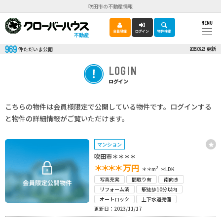
吹田市の不動産情報
MENU
会員登録
ログイン
物件検索
不動産
969
更新
件ただいま公開
2025.09.22
LOGIN
ログイン
こちらの物件は会員様限定で公開している物件です。ログインする
と物件の詳細情報がご覧いただけます。
マンション
吹田市＊＊＊＊
＊＊＊＊
万円
2
＊＊m
＊LDK
写真充実
間取り有
南向き
リフォーム済
駅徒歩10分以内
オートロック
上下水道完備
更新日：2023/11/17