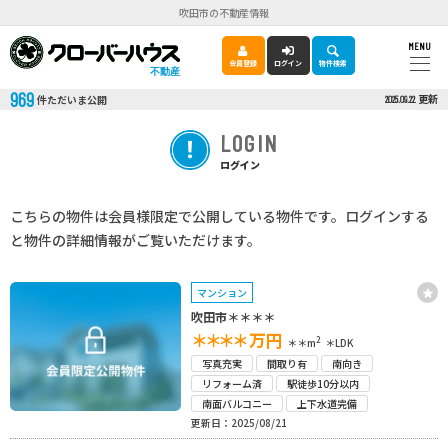
吹田市の不動産情報
MENU
会員登録
ログイン
物件検索
不動産
969
更新
件ただいま公開
2025.09.22
LOGIN
ログイン
こちらの物件は会員様限定で公開している物件です。ログインする
と物件の詳細情報がご覧いただけます。
マンション
吹田市＊＊＊＊
＊＊＊＊
万円
2
＊＊m
＊LDK
写真充実
間取り有
南向き
リフォーム済
駅徒歩10分以内
南面バルコニー
上下水道完備
更新日：2025/08/21