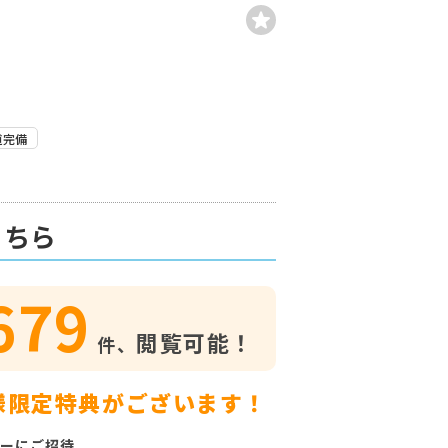
道完備
こちら
679
閲覧可能！
件、
様限定特典がございます！
ーにご招待