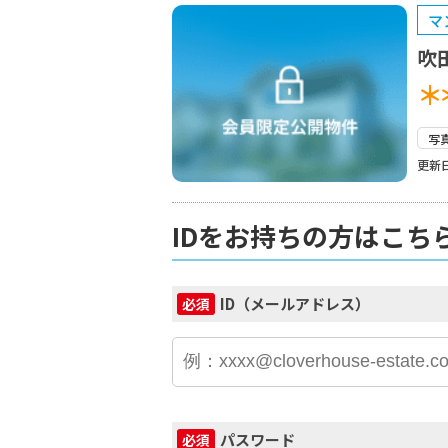
マ
吹
＊
写
更新日
IDをお持ちの方はこち
ID（メールアドレス）
必須
パスワード
必須