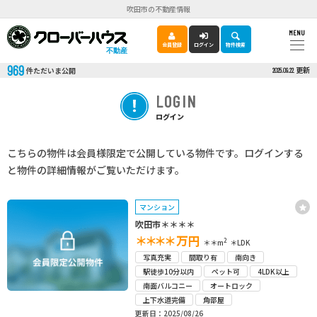
吹田市の不動産情報
MENU
会員登録
ログイン
物件検索
不動産
969
更新
件ただいま公開
2025.09.22
LOGIN
ログイン
こちらの物件は会員様限定で公開している物件です。ログインする
と物件の詳細情報がご覧いただけます。
マンション
吹田市＊＊＊＊
＊＊＊＊
万円
2
＊＊m
＊LDK
写真充実
間取り有
南向き
駅徒歩10分以内
ペット可
4LDK以上
南面バルコニー
オートロック
上下水道完備
角部屋
更新日：2025/08/26