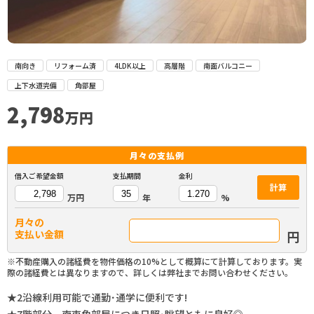
南向き
リフォーム済
4LDK以上
高層階
南面バルコニー
上下水道完備
角部屋
2,798
万円
月々の
支払例
借入ご希望金額
支払期間
金利
計算
万円
年
%
月々の
円
支払い金額
※不動産購入の諸経費を物件価格の10%として概算にて計算しております。実
際の諸経費とは異なりますので、詳しくは弊社までお問い合わせください。
★2沿線利用可能で通勤･通学に便利です!