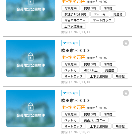
＊＊＊＊
万円
2
＊＊m
＊LDK
写真充実
間取り有
南向き
駅徒歩10分以内
ペット可
高層階
南面バルコニー
オートロック
上下水道完備
更新日：2023/11/17
マンション
吹田市＊＊＊＊
＊＊＊＊
万円
2
＊＊m
＊LDK
写真充実
間取り有
南向き
ペット可
4LDK以上
高層階
オートロック
上下水道完備
角部屋
更新日：2023/11/18
マンション
吹田市＊＊＊＊
＊＊＊＊
万円
2
＊＊m
＊LDK
写真充実
間取り有
南向き
ペット可
南面バルコニー
オートロック
上下水道完備
角部屋
更新日：2023/08/29