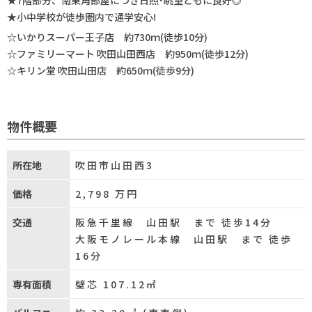
★7階部分、南東角部屋につき日照･眺望ともに良好◎
★小中学校が徒歩圏内で通学安心!
☆いかりスーパー王子店 約730ｍ(徒歩10分)
☆ファミリーマート 吹田山田西店 約950ｍ(徒歩12分)
☆キリン堂 吹田山田店 約650ｍ(徒歩9分)
物件概要
所在地
吹田市山田西3
価格
2,798
万円
交通
阪急千里線 山田駅 まで 徒歩14分
大阪モノレール本線 山田駅 まで 徒歩
16分
専有面積
壁芯 107.12㎡