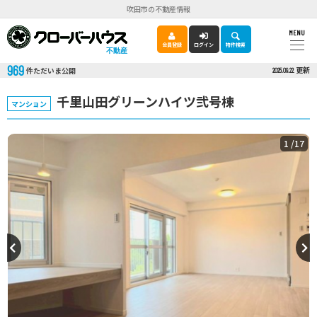
吹田市の不動産情報
MENU
会員登録
ログイン
物件検索
不動産
969
更新
件ただいま公開
2025.09.22
千里山田グリーンハイツ弐号棟
マンション
1
/17