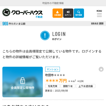
吹田市の不動産情報
MENU
会員登録
ログイン
物件検索
不動産
969
更新
件ただいま公開
2025.09.22
LOGIN
ログイン
こちらの物件は会員様限定で公開している物件です。ログインする
と物件の詳細情報がご覧いただけます。
マンション
吹田市＊＊＊＊
＊＊＊＊
万円
2
＊＊m
＊LDK
写真充実
間取り有
上下水道完備
更新日：2025/09/08