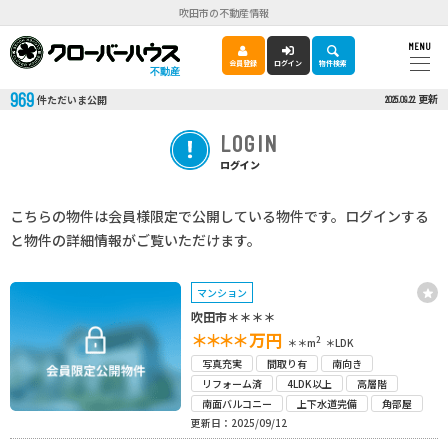
吹田市の不動産情報
MENU
会員登録
ログイン
物件検索
不動産
969
更新
件ただいま公開
2025.09.22
LOGIN
ログイン
こちらの物件は会員様限定で公開している物件です。ログインする
と物件の詳細情報がご覧いただけます。
マンション
吹田市＊＊＊＊
＊＊＊＊
万円
2
＊＊m
＊LDK
写真充実
間取り有
南向き
リフォーム済
4LDK以上
高層階
南面バルコニー
上下水道完備
角部屋
更新日：2025/09/12