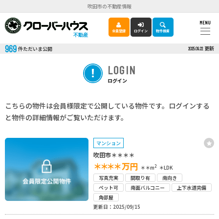
吹田市の不動産情報
MENU
会員登録
ログイン
物件検索
不動産
969
更新
件ただいま公開
2025.09.22
LOGIN
ログイン
こちらの物件は会員様限定で公開している物件です。ログインする
と物件の詳細情報がご覧いただけます。
マンション
吹田市＊＊＊＊
＊＊＊＊
万円
2
＊＊m
＊LDK
写真充実
間取り有
南向き
ペット可
南面バルコニー
上下水道完備
角部屋
更新日：2025/09/15