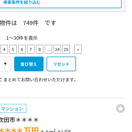
検索条件を絞り込む
象物件は
749
件 です
1〜30
件を表示
4
5
6
7
8
...
24
25
»
並び替え
リセット
て
まとめてお問い合わせいただけます。
マンション
吹田市＊＊＊＊
＊＊＊＊
万円
2
＊＊m
＊LDK