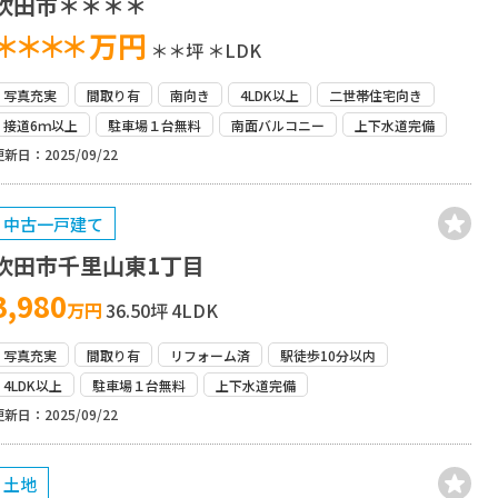
吹田市＊＊＊＊
＊＊＊＊
万円
＊＊坪
＊LDK
写真充実
間取り有
南向き
4LDK以上
二世帯住宅向き
接道6ｍ以上
駐車場１台無料
南面バルコニー
上下水道完備
更新日：2025/09/22
中古一戸建て
吹田市千里山東1丁目
3,980
万円
36.50坪
4LDK
写真充実
間取り有
リフォーム済
駅徒歩10分以内
4LDK以上
駐車場１台無料
上下水道完備
更新日：2025/09/22
土地