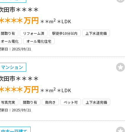
吹田市＊＊＊＊
＊＊＊＊
万円
2
＊＊m
＊LDK
間取り有
リフォーム済
駅徒歩10分以内
上下水道完備
オール電化
オール電化住宅
更新日：2025/09/21
マンション
吹田市＊＊＊＊
＊＊＊＊
万円
2
＊＊m
＊LDK
写真充実
間取り有
南向き
ペット可
上下水道完備
更新日：2025/09/21
中古一戸建て