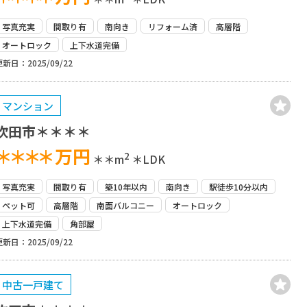
写真充実
間取り有
南向き
リフォーム済
高層階
オートロック
上下水道完備
更新日：2025/09/22
マンション
吹田市＊＊＊＊
＊＊＊＊
万円
2
＊＊m
＊LDK
写真充実
間取り有
築10年以内
南向き
駅徒歩10分以内
ペット可
高層階
南面バルコニー
オートロック
上下水道完備
角部屋
更新日：2025/09/22
中古一戸建て