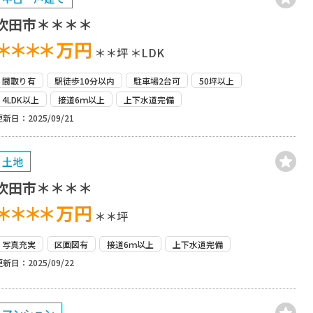
吹田市＊＊＊＊
＊＊＊＊
万円
＊＊坪
＊LDK
間取り有
駅徒歩10分以内
駐車場2台可
50坪以上
4LDK以上
接道6ｍ以上
上下水道完備
更新日：2025/09/21
土地
吹田市＊＊＊＊
＊＊＊＊
万円
＊＊坪
写真充実
区画図有
接道6ｍ以上
上下水道完備
更新日：2025/09/22