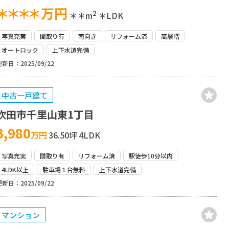
＊＊＊＊
万円
2
＊＊m
＊LDK
写真充実
間取り有
南向き
リフォーム済
高層階
オートロック
上下水道完備
更新日：2025/09/22
中古一戸建て
吹田市千里山東1丁目
3,980
万円
36.50坪
4LDK
写真充実
間取り有
リフォーム済
駅徒歩10分以内
4LDK以上
駐車場１台無料
上下水道完備
更新日：2025/09/22
マンション