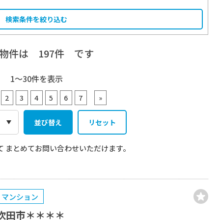
検索条件を絞り込む
象物件は
197
件 です
1〜30
件を表示
2
3
4
5
6
7
»
並び替え
リセット
て
まとめてお問い合わせいただけます。
マンション
吹田市＊＊＊＊