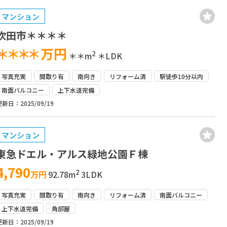
マンション
吹田市＊＊＊＊
＊＊＊＊
万円
2
＊＊m
＊LDK
写真充実
間取り有
南向き
リフォーム済
駅徒歩10分以内
南面バルコニー
上下水道完備
更新日：2025/09/19
マンション
東急ドエル・アルス緑地公園Ｆ棟
4,790
2
万円
92.78m
3LDK
写真充実
間取り有
南向き
リフォーム済
南面バルコニー
上下水道完備
角部屋
更新日：2025/09/19